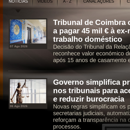
NOTÍCIAS
VÍDEOS
A - Z
CANAL AÇORES
C
Tribunal de Coimbr
a pagar 45 mil € à ex
trabalho doméstico
Decisão do Tribunal da Rela
07 Ago 2026
reconhece valor económico d
após 15 anos de casamento e 
Governo simplifica p
nos tribunais para ac
e reduzir burocracia
Novas regras simplificam os 
06 Ago 2026
secretarias judiciais, automat
reforçam a transparência na d
processos.