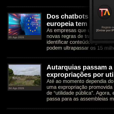
Dos chatbots aos dee
europeia tem agora n
Registe-s
As empresas que usam IA est
[Entrar por IP
novas regras de transparência
05 Ago 2026
identificar conteúdos gerados
podem ultrapassar os 15 milh
Autarquias passam a 
expropriações por uti
Até ao momento dependia do 
uma expropriação promovida 
04 Ago 2026
de “utilidade pública”. Agora
passa para as assembleias mu