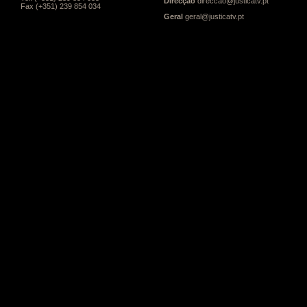
Direcção
direccao@justicatv.pt
Fax (+351) 239 854 034
Geral
geral@justicatv.pt