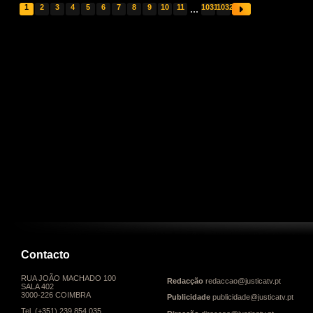
1
2
3
4
5
6
7
8
9
10
11
...
1031
1032
Contacto
RUA JOÃO MACHADO 100
Redacção
redaccao@justicatv.pt
SALA 402
3000-226 COIMBRA
Publicidade
publicidade@justicatv.pt
Tel. (+351) 239 854 035