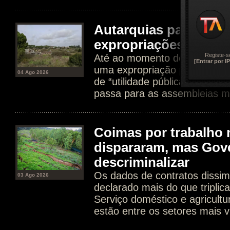
Autarquias passam a 
expropriações por uti
Registe-s
Até ao momento dependia do 
[Entrar por IP
uma expropriação promovida 
04 Ago 2026
de “utilidade pública”. Agora
passa para as assembleias mu
Coimas por trabalho 
dispararam, mas Gov
descriminalizar
Os dados de contratos dissim
03 Ago 2026
declarado mais do que tripli
Serviço doméstico e agricultur
estão entre os setores mais v