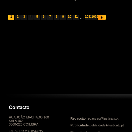
1
2
3
4
5
6
7
8
9
10
11
...
1031
1032
Contacto
RUA JOÃO MACHADO 100
Redacção
redaccao@justicatv.pt
SALA 402
3000-226 COIMBRA
Publicidade
publicidade@justicatv.pt
Tel. (+351) 239 854 035