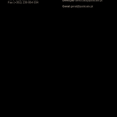
Direcção
direccao@justicatv.pt
Fax (+351) 239 854 034
Geral
geral@justicatv.pt