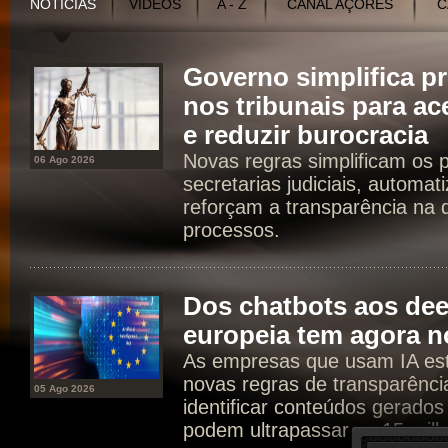
NOTÍCIAS
VÍDEOS
A - Z
CANAL AÇORES
C
Governo simplifica p
nos tribunais para ac
e reduzir burocracia
Novas regras simplificam os 
06 Ago 2026
secretarias judiciais, automat
reforçam a transparência na d
processos.
Dos chatbots aos dee
europeia tem agora n
As empresas que usam IA est
novas regras de transparência
05 Ago 2026
identificar conteúdos gerados
podem ultrapassar os 15 milh