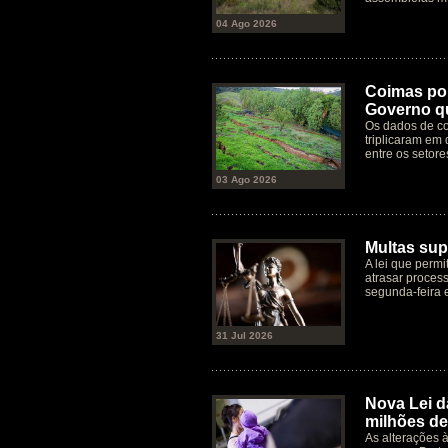
04 Ago 2026
Coimas por
Governo qu
Os dados de co
triplicaram em 
entre os setore
03 Ago 2026
Multas supe
A lei que permi
atrasar process
segunda-feira 
31 Jul 2026
Nova Lei d
milhões de
As alterações 