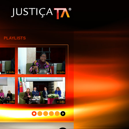
[Entrar por IP]
PLAYLISTS
+ info
+ info
+ info
+ info
+ info
+ info