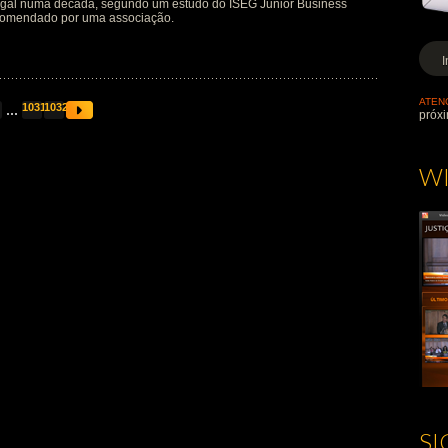
ugal numa década, segundo um estudo do ISEG Junior Business
comendado por uma associação.
ATEN
...
1031
1032
próxi
W
S