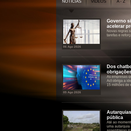
NOTÍCIAS
VÍDEOS
A - Z
Governo si
acelerar p
Novas regras s
tarefas e refor
06 Ago 2026
Dos chatbo
obrigaçõe
As empresas qu
Act obriga a id
15 milhões de 
05 Ago 2026
Autarquias
pública
Até ao moment
uma autarquia 
assembleias mu