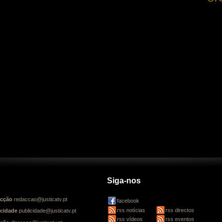
Siga-nos
cção
redaccao@justicatv.pt
facebook
rss notícias
rss directos
icidade
publicidade@justicatv.pt
rss vídeos
rss eventos