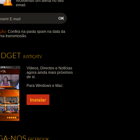
recebendo um alerta no seu
email.
Confira na pasta spam na data da
ÇÃO:
ma transmissão.
IDGET
JUSTIÇATV
Vídeos, Directos e Notícias
agora ainda mais próximos
de si.
Para Windows e Mac:
Instalar
IGA-NOS
FACEBOOK