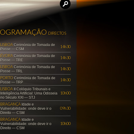
ROGRAMAÇÃO
DIRECTOS
LISBOA
Cerimónia de Tomada de
14h30
Posse — CSM
ÉVORA
Cerimónia de Tomada de
14h30
Posse — TRE
LISBOA
Cerimónia de Tomada de
14h30
Posse — TRL
PORTO
Cerimónia de Tomada de
14h30
Posse — TRP
LISBOA
II Colóquio Tribunais e
10h00
Inteligência Artificial: Uma Odisseia
no Século XXI — STJ
BRAGANÇA
Idade e
09h30
Vulnerabilidade: onde deve ir o
Direito — CSM
BRAGANÇA
Idade e
10h00
Vulnerabilidade: onde deve ir o
Direito — CSM