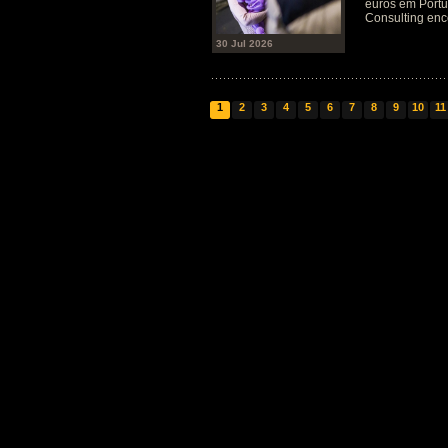
euros em Port
Consulting en
30 Jul 2026
1
2
3
4
5
6
7
8
9
10
11