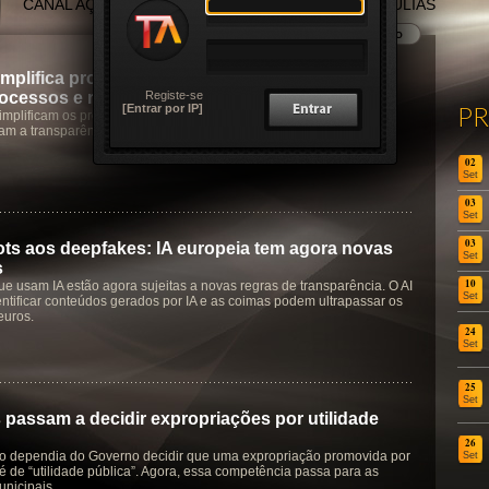
CANAL AÇORES
CANAL MADEIRA
TERTÚLIAS
mplifica procedimentos nos tribunais para
Registe-se
rocessos e reduzir burocracia
P
[Entrar por IP]
implificam os procedimentos nas secretarias judiciais, automatizam
çam a transparência na distribuição dos processos.
02
Set
03
Set
03
ts aos deepfakes: IA europeia tem agora novas
Set
s
10
e usam IA estão agora sujeitas a novas regras de transparência. O AI
Set
entificar conteúdos gerados por IA e as coimas podem ultrapassar os
euros.
24
Set
25
Set
 passam a decidir expropriações por utilidade
26
o dependia do Governo decidir que uma expropriação promovida por
Set
é de “utilidade pública”. Agora, essa competência passa para as
nicipais.